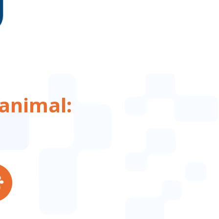
nservantes
aiba mais >
animal: