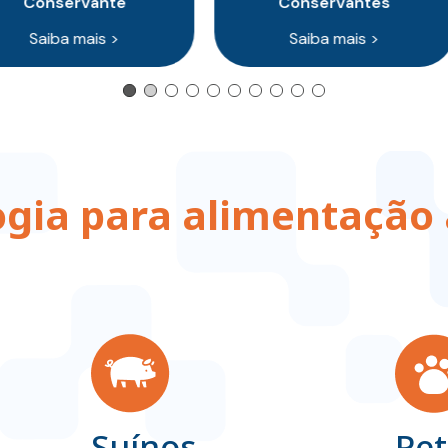
te
Conservantes
Co
 >
Saiba mais >
S
ogia para alimentação 
Suínos
Pet